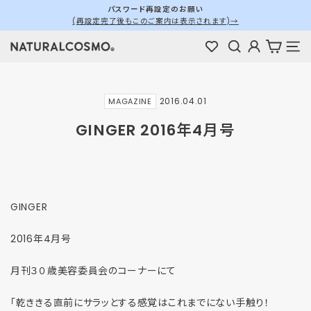
ス
パスワード再設定のお願い
(再設定完了後もこのご案内は表示されます)→
キ
ス
ッ
ラ
検索
ログイン
カート
メ
プ
イ
す
ド
る
シ
2016.04.01
MAGAZINE
ョ
ー
GINGER 2016年4月号
を
停
止
す
る
GINGER
2016年4月号
月刊３０歳美容委員会のコーナーにて
「乾ききる直前にサラッとする感覚はこれまでにない手触り！