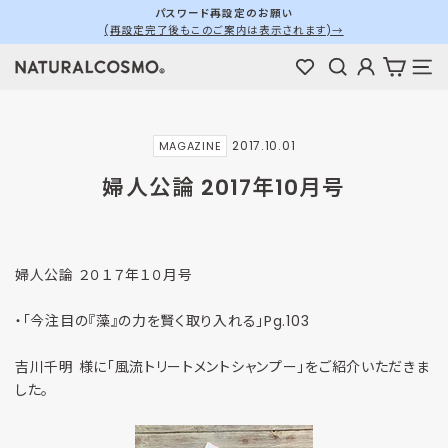
ス
パスワード再設定のお願い
(再設定完了後もこのご案内は表示されます)→
キ
ス
ッ
ラ
検索
ログイン
カート
メ
プ
イ
す
ド
る
シ
2017.10.01
MAGAZINE
ョ
ー
婦人公論 2017年10月号
を
停
止
す
婦人公論 ２０１７年１０月号
る
・「今注目の『藻』の力を賢く取り入れる」Pg.103
吉川千明 様に「風流トリートメントシャンプー」をご紹介いただきま
した。