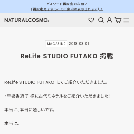
ス
パスワード再設定のお願い
(再設定完了後もこのご案内は表示されます)→
キ
ス
ッ
ラ
検索
ログイン
カート
メ
プ
イ
す
ド
る
シ
2018.03.01
MAGAZINE
ョ
ー
ReLife STUDIO FUTAKO 掲載
を
停
止
す
ReLife STUDIO FUTAKO にてご紹介いただきました。
る
・早坂香須子 様に古代ミネラルをご紹介いただきました！
本当に、本当に嬉しいです。
本当に。