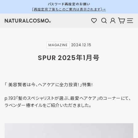
ス
パスワード再設定のお願い
(再設定完了後もこのご案内は表示されます)→
キ
ス
ッ
ラ
検索
ログイン
カート
メ
プ
イ
す
ド
る
シ
2024.12.15
MAGAZINE
ョ
ー
SPUR 2025年1月号
を
停
止
す
「 美容賢者は今、ヘアケアに全力投資！」特集！
る
p.193「髪のスペシャリストが選ぶ、最愛ヘアケア」のコーナーにて、
ラベンダー椿オイルをご紹介いただきました。