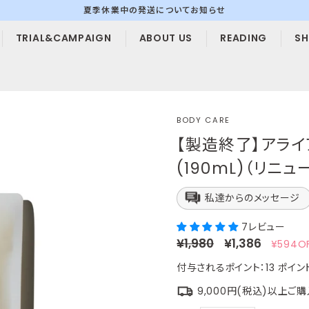
夏季休業中の発送についてお知らせ
ス
TRIAL&CAMPAIGN
ABOUT US
READING
SH
ラ
イ
ド
シ
ョ
ー
BODY CARE
を
【製造終了】アラ
停
(190mL)（リニ
止
す
私達からのメッセージ
る
7レビュー
定
セ
¥1,980
¥1,386
¥594O
価
ー
付与されるポイント：
13
ポイン
ル
価
9,000円(税込)以上ご
格