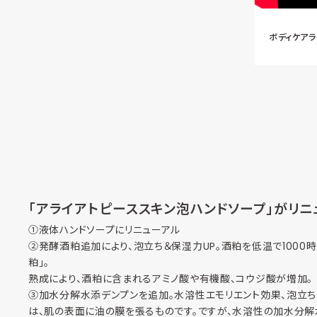
ボディケア
「アライアトピーススキン泡ハンドソープ」がリニ
①液体ハンドソープにリニューアル
②発酵酒粕追加により、泡立ち＆保湿力UP。酒粕を低温で1000
粕」。
熟成により、酒粕に含まれるアミノ酸や有機酸、コウジ酸が増加。
③加水分解水添デンプンを追加。水溶性エモリエント効果、泡立ち
は、肌の表面に油の膜を張るものです。ですが、水溶性の加水分解