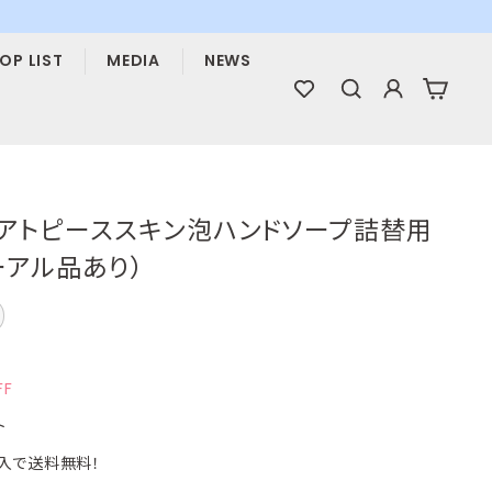
OP LIST
MEDIA
NEWS
検索
ログイン
カー
イアトピーススキン泡ハンドソープ詰替用
ューアル品あり）
FF
ト
購入で送料無料！