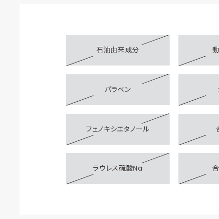
石油由来成分
パラベン
フェノキシエタノール
ラウレス硫酸Na