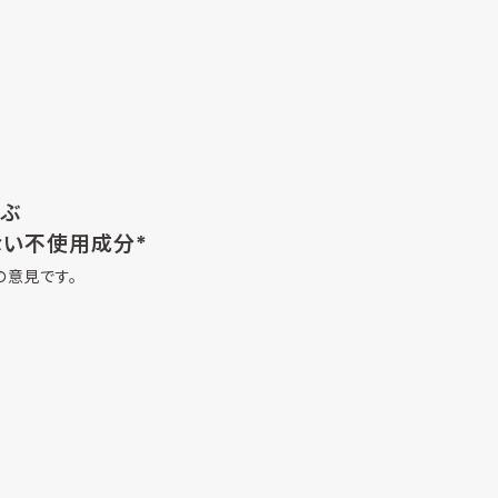
選ぶ
ない不使用成分*
の意見です。