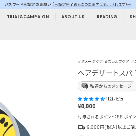
パスワード再設定のお願い
(再設定完了後もこのご案内は表示されます)→
ス
TRIAL&CAMPAIGN
ABOUT US
READING
SH
ラ
イ
ド
シ
ョ
ー
を
#ダメージケア
#スカルプケア
#
停
ヘアデザートスパ 1
止
す
私達からのメッセージ
る
112レビュー
定
¥8,800
価
付与されるポイント：
88
ポイン
9,000円(税込)以上ご