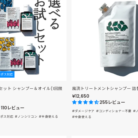
コポス対応
セット シャンプー＆オイル(1回限
風流トリートメントシャンプー 詰替用
¥12,650
255レビュー
110レビュー
#ダメージケア
#コンディショナー不要
#
コポス対応
#ノンシリコン
#全身使える
#全身使える