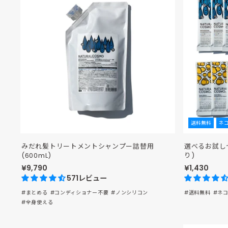
送料無料
ネ
みだれ髪トリートメントシャンプー詰替用
選べるお試し
(600mL)
り)
¥9,790
¥1,430
571レビュー
#まとめる
#コンディショナー不要
#ノンシリコン
#送料無料
#ネ
#全身使える