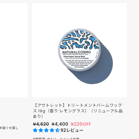
【アウトレット】トリートメントバームワック
ス 19g（香り:レモングラス）（リニューアル品
あり）
定
¥4,620
セ
¥4,400
¥220OFF
#寝ぐせ直し
価
ー
92レビュー
ル