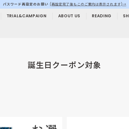
夏季休業中の発送についてお知らせ
ス
TRIAL&CAMPAIGN
ABOUT US
READING
SH
ラ
イ
ド
シ
ョ
ー
を
誕生日クーポン対象
停
止
す
る