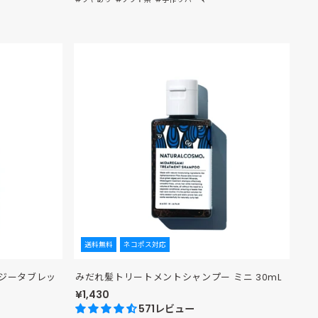
送料無料
ネコポス対応
ージータブレッ
みだれ髪トリートメントシャンプー ミニ 30mL
¥1,430
571レビュー