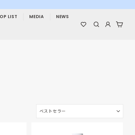
OP LIST
MEDIA
NEWS
検索
ログイン
カー
並
び
替
え