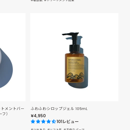
#敏感肌
#トリートメント効果
価
格
リートメントバー
ふわふわシロップジェル 105mL
ーフ）
¥4,950
101レビュー
#ツヤあり
#ソフト系
#手作りパーマ