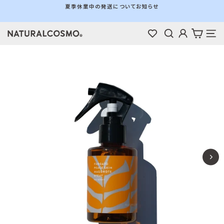
ス
夏季休業中の発送についてお知らせ
キ
ス
ッ
ラ
検索
ログイン
カート
メ
プ
イ
す
ド
る
シ
ョ
ー
を
停
止
す
る