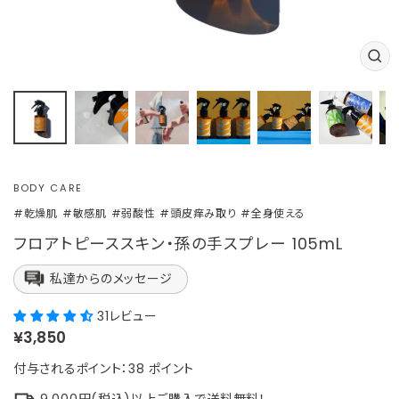
閉
じ
る
(ES
BODY CARE
#乾燥肌
#敏感肌
#弱酸性
#頭皮痒み取り
#全身使える
フロアトピーススキン・孫の手スプレー 105mL
私達からのメッセージ
31レビュー
定
¥3,850
価
付与されるポイント：
38
ポイント
9,000円(税込)以上ご購入で送料無料！