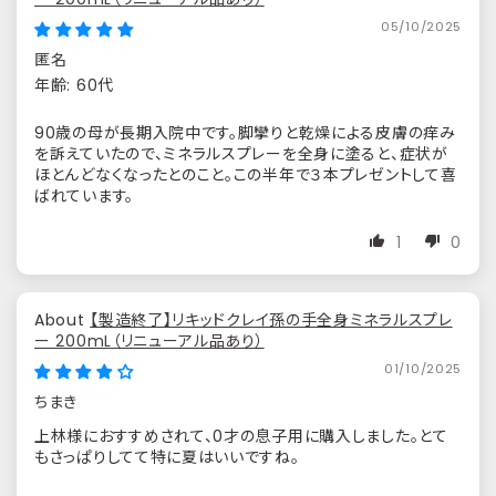
05/10/2025
匿名
年齢:
60代
90歳の母が長期入院中です。脚攣りと乾燥による皮膚の痒み
を訴えていたので、ミネラルスプレーを全身に塗ると、症状が
ほとんどなくなったとのこと。この半年で３本プレゼントして喜
ばれています。
1
0
【製造終了】リキッドクレイ孫の手全身ミネラルスプレ
ー 200mL（リニューアル品あり）
01/10/2025
ちまき
上林様におすすめされて、0才の息子用に購入しました。とて
もさっぱりしてて特に夏はいいですね。