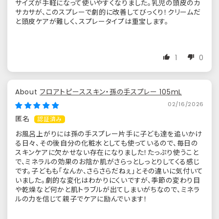
サイズが手軽になって使いやすくなりました。乳児の頭皮のカ
サカサが、このスプレーで劇的に改善してびっくり！クリームだ
と頭皮ケアが難しく、スプレータイプは重宝します。
1
0
フロアトピーススキン・孫の手スプレー 105mL
02/16/2026
匿名
お風呂上がりには孫の手スプレー片手に子ども達を追いかけ
る日々、その後自分の化粧水としても使っているので、毎日の
スキンケアに欠かせない存在になりました！たっぷり使うこと
で、ミネラルの効果のお陰か肌がさらっとしっとりしてくる感じ
です。子どもも「なんか、さらさらだねぇ」とその違いに気付いて
いました。劇的な変化はわかりにくいですが、季節の変わり目
や乾燥など何かと肌トラブルが出てしまいがちなので、ミネラ
ルの力を信じて親子でケアに励んでいます！